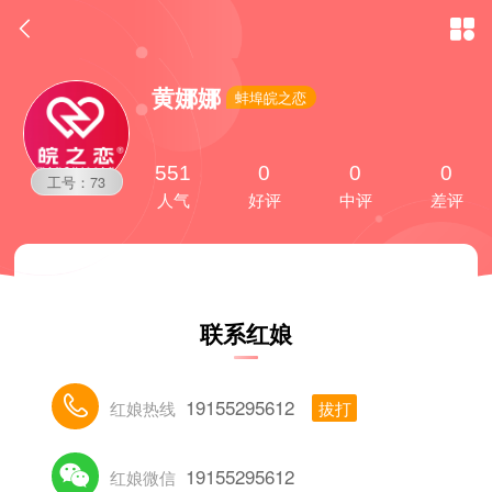


黄娜娜
蚌埠皖之恋
551
0
0
0
工号：73
人气
好评
中评
差评
联系红娘

19155295612
红娘热线
拔打

19155295612
红娘微信