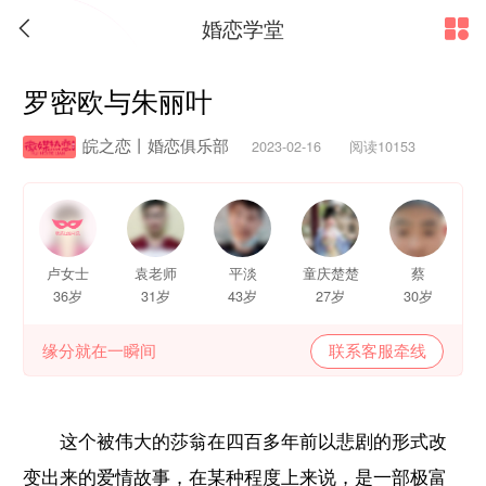
婚恋学堂


罗密欧与朱丽叶
皖之恋丨婚恋俱乐部
2023-02-16 阅读10153
卢女士
袁老师
平淡
童庆楚楚
蔡
36岁
31岁
43岁
27岁
30岁
缘分就在一瞬间
联系客服牵线
这个被伟大的莎翁在四百多年前以悲剧的形式改
变出来的爱情故事，在某种程度上来说，是一部极富