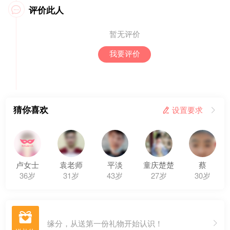
评价此人

暂无评价
我要评价
猜你喜欢
 设置要求

卢女士
袁老师
平淡
童庆楚楚
蔡
36岁
31岁
43岁
27岁
30岁

缘分，从送第一份礼物开始认识！