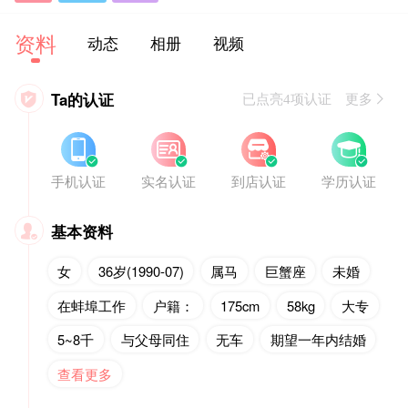
资料
动态
相册
视频
Ta的认证

已点亮4项认证 更多








手机认证
实名认证
到店认证
学历认证
基本资料

女
36岁(1990-07)
属马
巨蟹座
未婚
在蚌埠工作
户籍：
175cm
58kg
大专
5~8千
与父母同住
无车
期望一年内结婚
查看更多