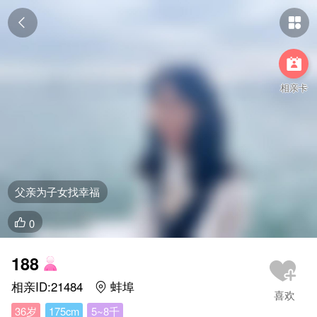



相亲卡
父亲为子女找幸福
0

188
相亲ID:21484
蚌埠

36岁
175cm
5~8千