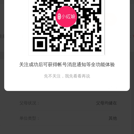


打招呼
红娘牵线
注册时间：
VIP会员可见
最后登录时间：
VIP会员可见
最后位置：
关注成功后可获得帐号消息通知等全功能体验
先不关注，我先看看再说
体 重：
64kg
父母状况：
父母均健在
单位类型：
其他