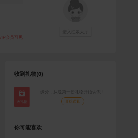
进入红娘大厅
VIP会员可见
收到礼物(0)
缘分，从送第一份礼物开始认识！

开始送礼
你可能喜欢