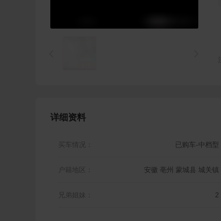


1
/
1
详细资料
买车情况：
已购车-中档型
户籍地区：
安徽 亳州 蒙城县 城关镇
兄弟姐妹：
2