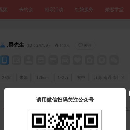
视频
去约会
相亲活动
红娘服务
婚恋学堂
.梁先生
（ID：24759）
关注


1138
29岁
未婚
175cm
1~2万
初中
江苏 南通 崇川区
请用微信扫码关注公众号
个人独白：
妹妹才十几，过年也有介绍亲戚朋友介绍的，咱没看中女生