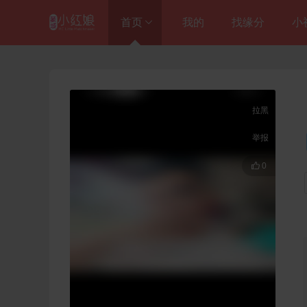
首页
我的
找缘分
小
进入总站
徽媒热恋（蒙城店）

拉黑
阜阳皖之恋

举报
蚌埠皖之恋


0