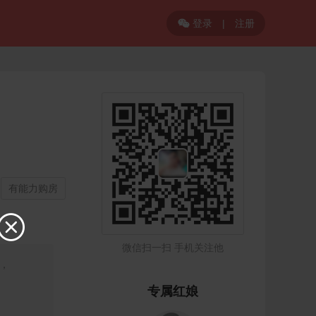
登录
|
注册

有能力购房

微信扫一扫 手机关注他
，
专属红娘