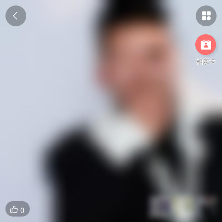



相亲卡
0
