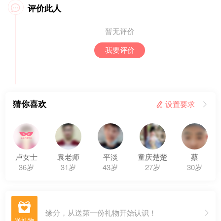
评价此人

暂无评价
我要评价
猜你喜欢
 设置要求

卢女士
袁老师
平淡
童庆楚楚
蔡
36岁
31岁
43岁
27岁
30岁

缘分，从送第一份礼物开始认识！