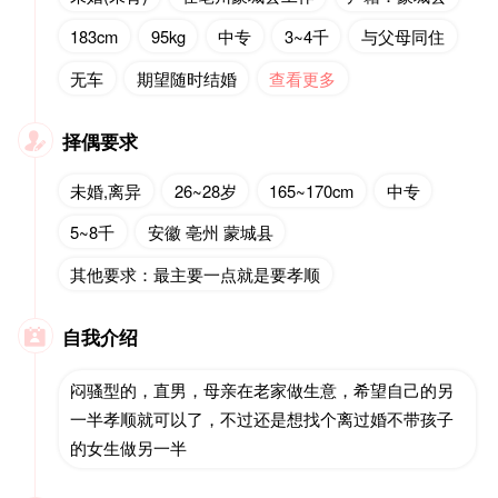
183cm
95kg
中专
3~4千
与父母同住
无车
期望随时结婚
查看更多
择偶要求

未婚,离异
26~28岁
165~170cm
中专
5~8千
安徽 亳州 蒙城县
其他要求：最主要一点就是要孝顺
自我介绍

闷骚型的，直男，母亲在老家做生意，希望自己的另
一半孝顺就可以了，不过还是想找个离过婚不带孩子
的女生做另一半