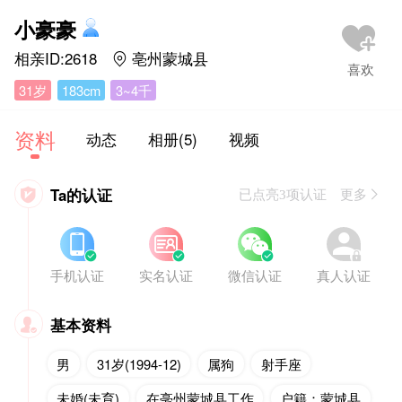
小豪豪
相亲ID:2618
亳州蒙城县

31岁
183cm
3~4千
资料
动态
相册(5)
视频
Ta的认证

已点亮3项认证 更多








手机认证
实名认证
微信认证
真人认证
基本资料

男
31岁(1994-12)
属狗
射手座
未婚(未育)
在亳州蒙城县工作
户籍：蒙城县