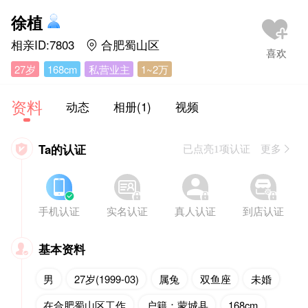
徐植
相亲ID:7803
合肥蜀山区

27岁
168cm
私营业主
1~2万
资料
动态
相册(1)
视频
Ta的认证

已点亮1项认证 更多








手机认证
实名认证
真人认证
到店认证
基本资料

男
27岁(1999-03)
属兔
双鱼座
未婚
在合肥蜀山区工作
户籍：蒙城县
168cm