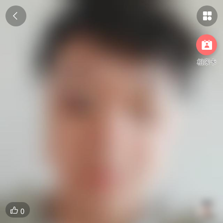



相亲卡
0
