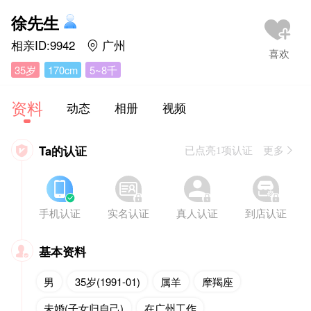
徐先生
相亲ID:9942
广州

35岁
170cm
5~8千
资料
动态
相册
视频
Ta的认证

已点亮1项认证 更多








手机认证
实名认证
真人认证
到店认证
基本资料

男
35岁(1991-01)
属羊
摩羯座
未婚(子女归自己)
在广州工作