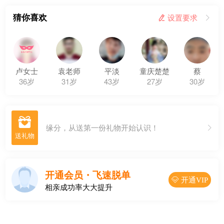
猜你喜欢
 设置要求

卢女士
袁老师
平淡
童庆楚楚
蔡
36岁
31岁
43岁
27岁
30岁

缘分，从送第一份礼物开始认识！
开通会员・飞速脱单
 开通VIP
相亲成功率大大提升