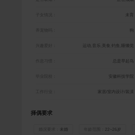
子女情况：
未育
养宠物吗：
狗
兴趣爱好：
运动,音乐,美食,钓鱼,睡懒觉
作息习惯：
总是早起鸟
毕业院校：
安徽科技学院
工作行业：
家居/室内设计/装潢
择偶要求
婚况要求：
未婚
年龄范围：
22~26岁