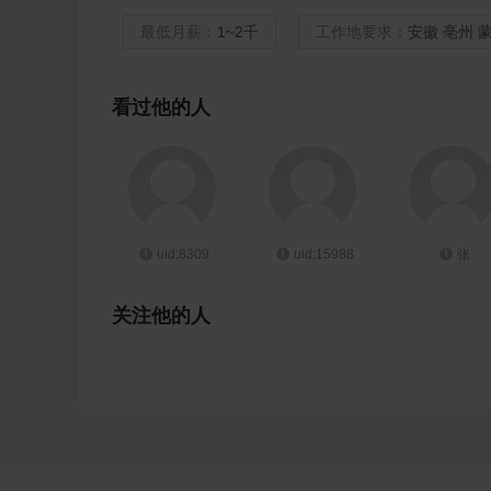
最低月薪：
1~2千
工作地要求：
安徽 亳州 
看过他的人
uid:8309
uid:15988
张
关注他的人