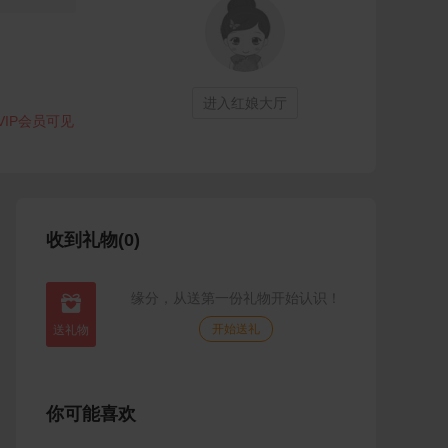
进入红娘大厅
VIP会员可见
收到礼物(0)
缘分，从送第一份礼物开始认识！

开始送礼
你可能喜欢