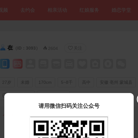
视频
去约会
相亲活动
红娘服务
婚恋学堂
在
（ID：3093）
关注


2604
27岁
未婚
170cm
5~8千
高中
安徽 亳州 蒙城县
已购房(有贷款)
期望随时结婚
请用微信扫码关注公众号
个人独白：
一个想被催婚的娃