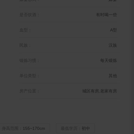
是否饮酒：
有时喝一些
血型：
A型
民族：
汉族
锻炼习惯：
每天锻炼
单位类型：
其他
房产位置：
城区有房,老家有房
身高范围：
155~170cm
最低学历：
初中