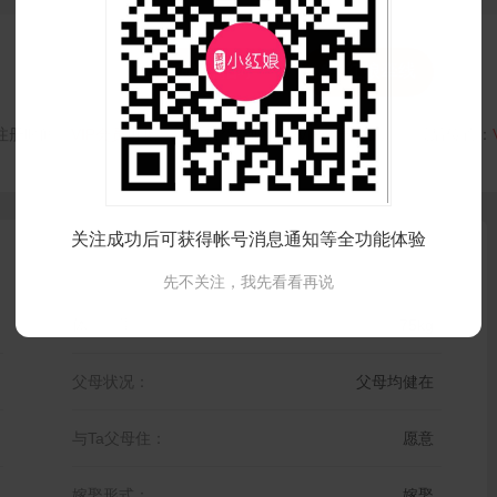


打招呼
红娘牵线
注册时间：
VIP会员可见
最后登录时间：
VIP会员可见
最后位置：
关注成功后可获得帐号消息通知等全功能体验
先不关注，我先看看再说
体 重：
75kg
父母状况：
父母均健在
与Ta父母住：
愿意
嫁娶形式：
嫁娶