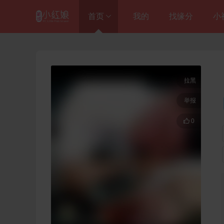
首页
我的
找缘分
小
进入总站
徽媒热恋（蒙城店）

拉黑
阜阳皖之恋

举报
蚌埠皖之恋


0