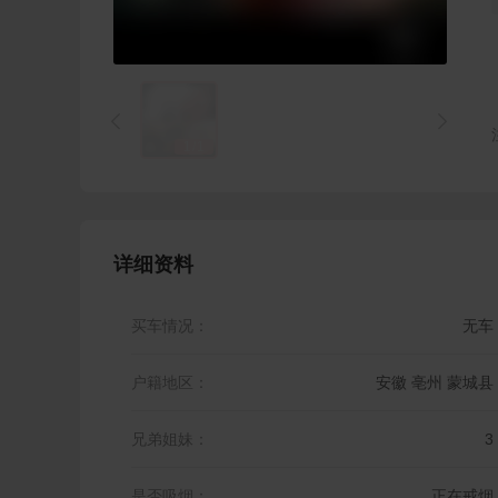


1
/
1
详细资料
买车情况：
无车
户籍地区：
安徽 亳州 蒙城县
兄弟姐妹：
3
是否吸烟：
正在戒烟